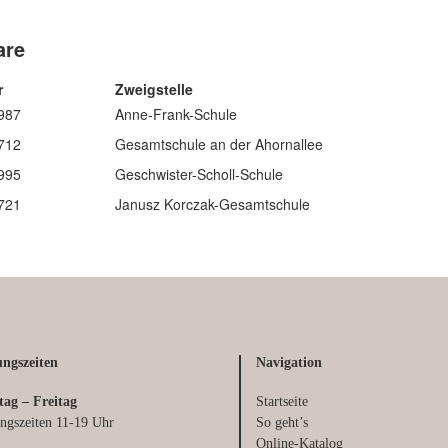
ngszeiten
Navigation
tag – Freitag
Startseite
ngszeiten 11-19 Uhr
So geht’s
Online-Katalog