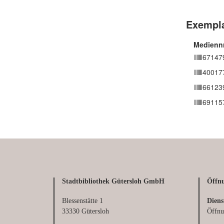
Stadtbibliothek Gütersloh GmbH
Öffnu
Blessenstätte 1
Diens
33330 Gütersloh
Öffnu