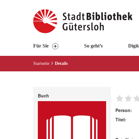
Visuelle
Assistenzsoftware
öffnen.
Mit
der
Tastatur
Für Sie
So geht’s
Digit
erreichbar
über
Startseite
Details
ALT
+
1