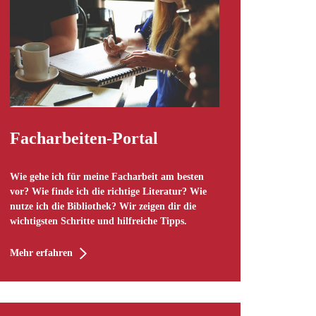
Facharbeiten-Portal
Wie gehe ich für meine Facharbeit am besten
vor? Wie finde ich die richtige Literatur? Wie
nutze ich die Bibliothek? Wir zeigen dir die
wichtigsten Schritte und hilfreiche Tipps.
Mehr erfahren