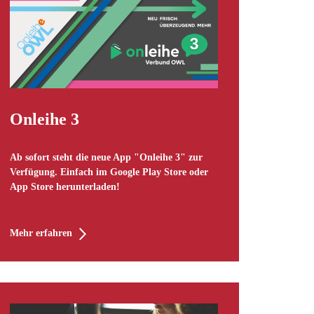
Onleihe 3
Ab sofort steht die neue App "Onleihe 3" zur
Verfügung. Einfach im Google Play Store oder
App Store herunterladen!
Mehr erfahren