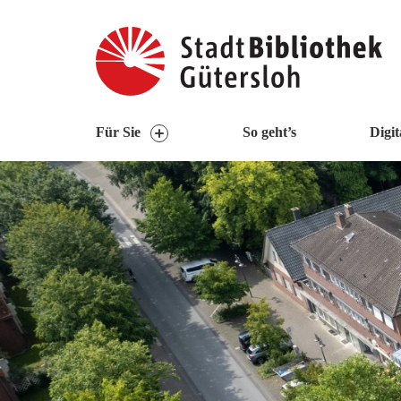
Visuelle
Assistenzsoftware
öffnen.
Mit
der
Tastatur
Für Sie
So geht’s
Digit
erreichbar
über
ALT
+
1