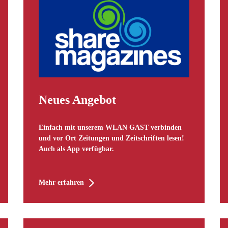
Neues Angebot
Einfach mit unserem WLAN GAST verbinden
und vor Ort Zeitungen und Zeitschriften lesen!
Auch als App verfügbar.
Mehr erfahren