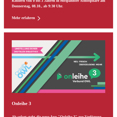
Kindern von 0 bis 3 Jahren in entspannter Atmosphäre am
Donnerstag, 08.10., ab 9:30 Uhr.
Mehr erfahren
Onleihe 3
Ab sofort steht die neue App "Onleihe 3" zur Verfügung.