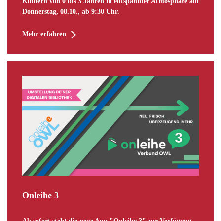
Kindern von 0 bis 3 Jahren in entspannter Atmosphäre am
Donnerstag, 08.10., ab 9:30 Uhr.
Mehr erfahren
Onleihe 3
Ab sofort steht die neue App "Onleihe 3" zur Verfügung.