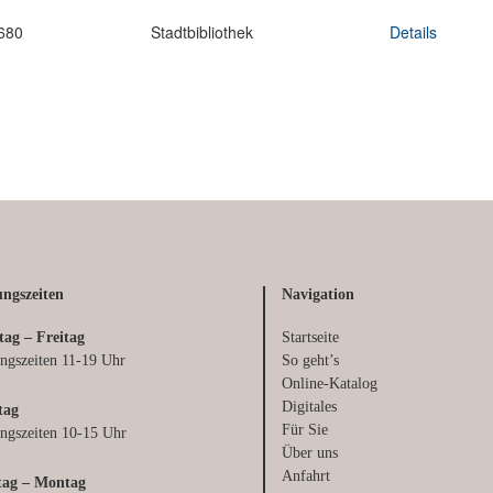
ngszeiten
Navigation
tag – Freitag
Startseite
ngszeiten 11-19 Uhr
So geht’s
Online-Katalog
Digitales
tag
Für Sie
ngszeiten 10-15 Uhr
Über uns
Anfahrt
tag – Montag