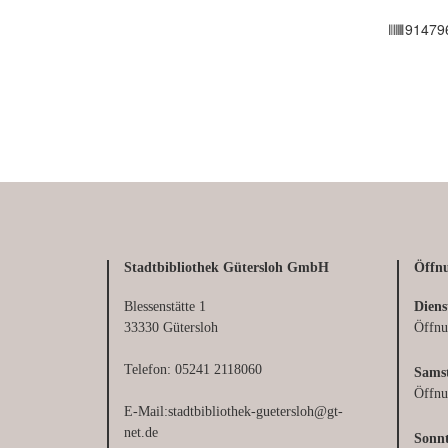
Stadtbibliothek Gütersloh GmbH
Öffnu
Blessenstätte 1
Diens
33330 Gütersloh
Öffnu
Telefon: 05241 2118060
Sams
Öffnu
E-Mail:stadtbibliothek-guetersloh@gt-
net.de
Sonn