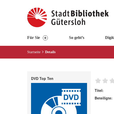
Visuelle
Assistenzsoftware
öffnen.
Mit
der
Tastatur
Für Sie
So geht’s
Digit
erreichbar
über
Startseite
Details
ALT
+
1