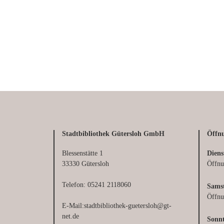
Stadtbibliothek Gütersloh GmbH
Öffnu
Blessenstätte 1
Diens
33330 Gütersloh
Öffnu
Telefon: 05241 2118060
Sams
Öffnu
E-Mail:stadtbibliothek-guetersloh@gt-
net.de
Sonn