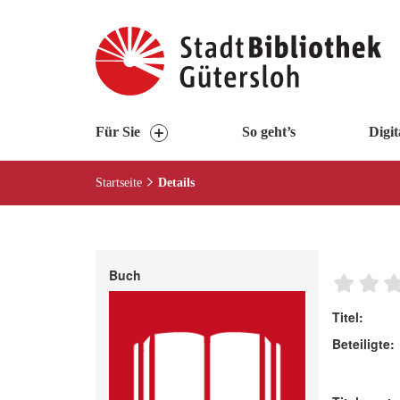
Visuelle
Assistenzsoftware
öffnen.
Mit
der
Tastatur
Für Sie
So geht’s
Digit
erreichbar
über
Startseite
Details
ALT
+
1