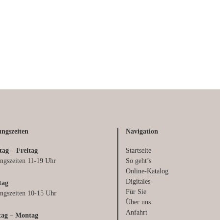
ngszeiten
Navigation
tag – Freitag
Startseite
ngszeiten 11-19 Uhr
So geht’s
Online-Katalog
Digitales
tag
Für Sie
ngszeiten 10-15 Uhr
Über uns
Anfahrt
tag – Montag